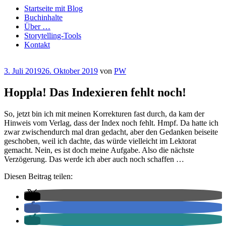
Startseite mit Blog
Buchinhalte
Über …
Storytelling-Tools
Kontakt
Veröffentlicht
3. Juli 2019
26. Oktober 2019
von
PW
am
Hoppla! Das Indexieren fehlt noch!
So, jetzt bin ich mit meinen Korrekturen fast durch, da kam der
Hinweis vom Verlag, dass der Index noch fehlt. Hmpf. Da hatte ich
zwar zwischendurch mal dran gedacht, aber den Gedanken beiseite
geschoben, weil ich dachte, das würde vielleicht im Lektorat
gemacht. Nein, es ist doch meine Aufgabe. Also die nächste
Verzögerung. Das werde ich aber auch noch schaffen …
Diesen Beitrag teilen: