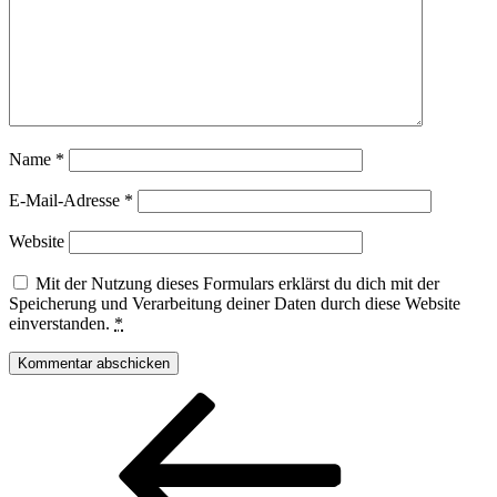
Name
*
E-Mail-Adresse
*
Website
Mit der Nutzung dieses Formulars erklärst du dich mit der
Speicherung und Verarbeitung deiner Daten durch diese Website
einverstanden.
*
Beitragsnavigation
Vorheriger
Beitrag