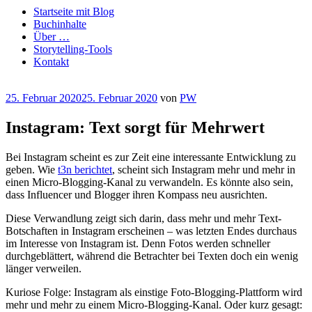
Startseite mit Blog
Buchinhalte
Über …
Storytelling-Tools
Kontakt
Veröffentlicht
25. Februar 2020
25. Februar 2020
von
PW
am
Instagram: Text sorgt für Mehrwert
Bei Instagram scheint es zur Zeit eine interessante Entwicklung zu
geben. Wie
t3n berichtet
, scheint sich Instagram mehr und mehr in
einen Micro-Blogging-Kanal zu verwandeln. Es könnte also sein,
dass Influencer und Blogger ihren Kompass neu ausrichten.
Diese Verwandlung zeigt sich darin, dass mehr und mehr Text-
Botschaften in Instagram erscheinen – was letzten Endes durchaus
im Interesse von Instagram ist. Denn Fotos werden schneller
durchgeblättert, während die Betrachter bei Texten doch ein wenig
länger verweilen.
Kuriose Folge: Instagram als einstige Foto-Blogging-Plattform wird
mehr und mehr zu einem Micro-Blogging-Kanal. Oder kurz gesagt: