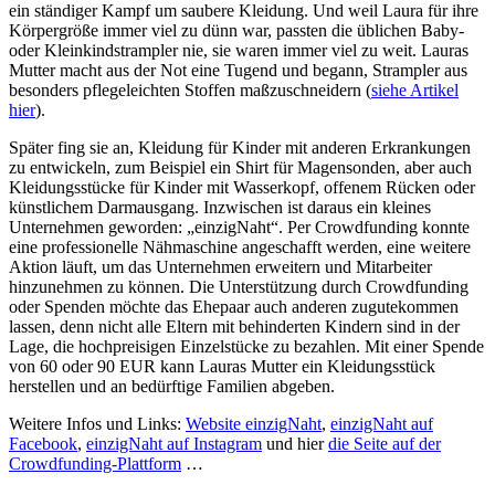
ein ständiger Kampf um saubere Kleidung. Und weil Laura für ihre
Körpergröße immer viel zu dünn war, passten die üblichen Baby-
oder Kleinkindstrampler nie, sie waren immer viel zu weit. Lauras
Mutter macht aus der Not eine Tugend und begann, Strampler aus
besonders pflegeleichten Stoffen maßzuschneidern (
siehe Artikel
hier
).
Später fing sie an, Kleidung für Kinder mit anderen Erkrankungen
zu entwickeln, zum Beispiel ein Shirt für Magensonden, aber auch
Kleidungsstücke für Kinder mit Wasserkopf, offenem Rücken oder
künstlichem Darmausgang. Inzwischen ist daraus ein kleines
Unternehmen geworden: „einzigNaht“. Per Crowdfunding konnte
eine professionelle Nähmaschine angeschafft werden, eine weitere
Aktion läuft, um das Unternehmen erweitern und Mitarbeiter
hinzunehmen zu können. Die Unterstützung durch Crowdfunding
oder Spenden möchte das Ehepaar auch anderen zugutekommen
lassen, denn nicht alle Eltern mit behinderten Kindern sind in der
Lage, die hochpreisigen Einzelstücke zu bezahlen. Mit einer Spende
von 60 oder 90 EUR kann Lauras Mutter ein Kleidungsstück
herstellen und an bedürftige Familien abgeben.
Weitere Infos und Links:
Website einzigNaht
,
einzigNaht auf
Facebook
,
einzigNaht auf Instagram
und hier
die Seite auf der
Crowdfunding-Plattform
…