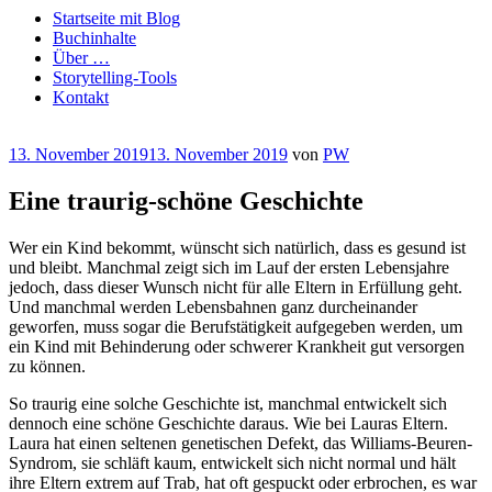
Startseite mit Blog
Buchinhalte
Über …
Storytelling-Tools
Kontakt
Veröffentlicht
13. November 2019
13. November 2019
von
PW
am
Eine traurig-schöne Geschichte
Wer ein Kind bekommt, wünscht sich natürlich, dass es gesund ist
und bleibt. Manchmal zeigt sich im Lauf der ersten Lebensjahre
jedoch, dass dieser Wunsch nicht für alle Eltern in Erfüllung geht.
Und manchmal werden Lebensbahnen ganz durcheinander
geworfen, muss sogar die Berufstätigkeit aufgegeben werden, um
ein Kind mit Behinderung oder schwerer Krankheit gut versorgen
zu können.
So traurig eine solche Geschichte ist, manchmal entwickelt sich
dennoch eine schöne Geschichte daraus. Wie bei Lauras Eltern.
Laura hat einen seltenen genetischen Defekt, das Williams-Beuren-
Syndrom, sie schläft kaum, entwickelt sich nicht normal und hält
ihre Eltern extrem auf Trab, hat oft gespuckt oder erbrochen, es war