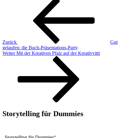
Beitragsnavigation
Beitrag
Zurück
Gut
gelaufen: die Buch-Präsentations-Party
Nächster
Weiter
Mit der Kreativen Pfalz auf der Kreativvitti
Beitrag
Storytelling für Dummies
„Storytelling für Dummies“