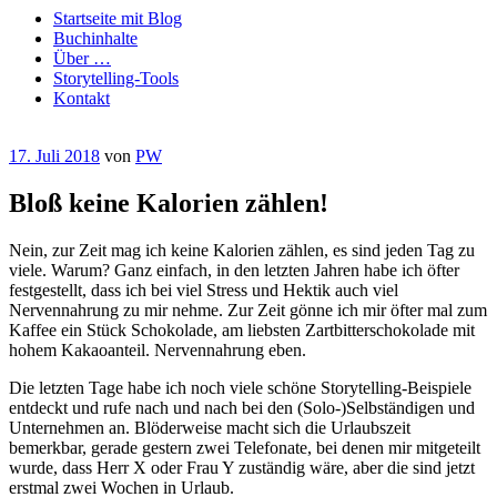
Startseite mit Blog
Buchinhalte
Über …
Storytelling-Tools
Kontakt
Veröffentlicht
17. Juli 2018
von
PW
am
Bloß keine Kalorien zählen!
Nein, zur Zeit mag ich keine Kalorien zählen, es sind jeden Tag zu
viele. Warum? Ganz einfach, in den letzten Jahren habe ich öfter
festgestellt, dass ich bei viel Stress und Hektik auch viel
Nervennahrung zu mir nehme. Zur Zeit gönne ich mir öfter mal zum
Kaffee ein Stück Schokolade, am liebsten Zartbitterschokolade mit
hohem Kakaoanteil. Nervennahrung eben.
Die letzten Tage habe ich noch viele schöne Storytelling-Beispiele
entdeckt und rufe nach und nach bei den (Solo-)Selbständigen und
Unternehmen an. Blöderweise macht sich die Urlaubszeit
bemerkbar, gerade gestern zwei Telefonate, bei denen mir mitgeteilt
wurde, dass Herr X oder Frau Y zuständig wäre, aber die sind jetzt
erstmal zwei Wochen in Urlaub.