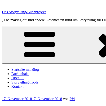
Zum
Inhalt
Das Storytelling-Buchprojekt
springen
„The making of“ und andere Geschichten rund um Storytelling für 
Startseite mit Blog
Buchinhalte
Über …
Storytelling-Tools
Kontakt
Veröffentlicht
17. November 2018
17. November 2018
von
PW
am