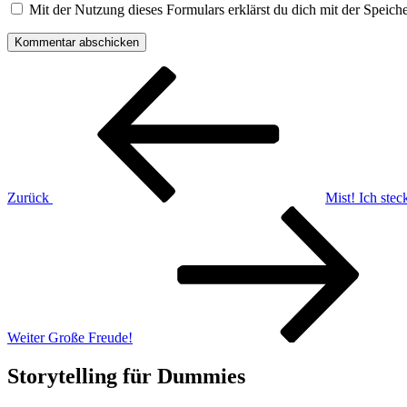
Mit der Nutzung dieses Formulars erklärst du dich mit der Speic
Beitragsnavigation
Vorheriger
Beitrag
Zurück
Mist! Ich steck
Nächster
Beitrag
Weiter
Große Freude!
Storytelling für Dummies